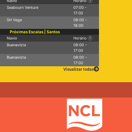
Navio
Horário
!
Seabourn Venture
07:00 -
plendida
Costa Serena
MSC Musica
17:00
SH Vega
08:00 -
18:00
Próximas Escalas | Santos
Navio
Horário
!
Buenavista
08:00 -
17:00
Buenavista
08:00 -
17:00
Visualizar todas