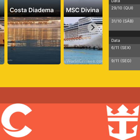
Data
29/10 (QUI)
Costa Diadema
MSC Divina
MSC S
31/10 (SÁB)
Data
6/11 (SEX)
9/11 (SEG)