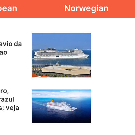
bean
Norwegian
avio da
 ao
ro,
razul
; veja