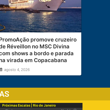
PromoAção promove cruzeiro
de Réveillon no MSC Divina
com shows a bordo e parada
na virada em Copacabana
agosto 4, 2026
AS
Próximas Escalas | Rio de Janeiro