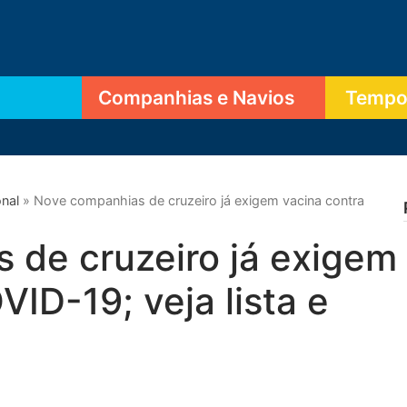
Companhias e Navios
Tempor
onal
»
Nove companhias de cruzeiro já exigem vacina contra
 de cruzeiro já exigem
ID-19; veja lista e