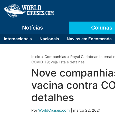
Notícias
Colunas
Internacionais
Nacionais
Navios em Encomenda
Início
»
Companhias
»
Royal Caribbean Internati
COVID-19; veja lista e detalhes
Nove companhias
vacina contra COV
detalhes
Por
WorldCruises.com
| março 22, 2021