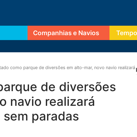
Companhias e Navios
Tempor
tado como parque de diversões em alto-mar, novo navio realizará
parque de diversões
o navio realizará
s sem paradas