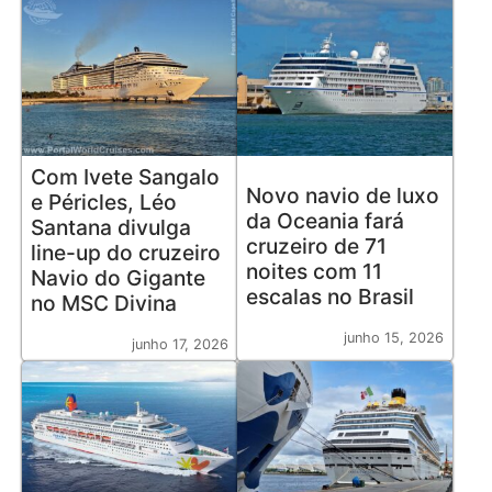
Com Ivete Sangalo
Novo navio de luxo
e Péricles, Léo
da Oceania fará
Santana divulga
cruzeiro de 71
line-up do cruzeiro
noites com 11
Navio do Gigante
escalas no Brasil
no MSC Divina
junho 15, 2026
junho 17, 2026