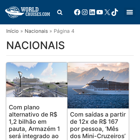
Início
»
Nacionais
»
Página 4
NACIONAIS
Com plano
alternativo de R$
Com saídas a partir
1,2 bilhão em
de 12x de R$ 167
pauta, Armazém 1
por pessoa, ‘Mês
será integrado ao
dos Mini-Cruzeiros’