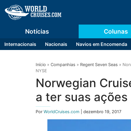
Notícias
Colunas
Internacionais
Nacionais
Navios em Encomenda
Início
»
Companhias
»
Regent Seven Seas
»
Norw
NYSE
Norwegian Cruis
a ter suas açõe
Por
WorldCruises.com
| dezembro 19, 2017