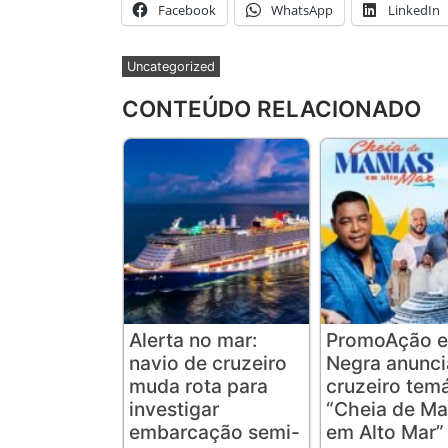
Facebook
WhatsApp
LinkedIn
Uncategorized
CONTEÚDO RELACIONADO
Alerta no mar:
PromoAção e
navio de cruzeiro
Negra anunc
muda rota para
cruzeiro tem
investigar
“Cheia de Ma
embarcação semi-
em Alto Mar”