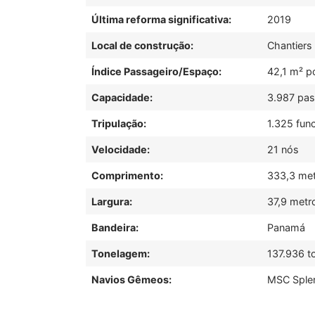
Última reforma significativa:
2019
Local de construção:
Chantiers 
Índice Passageiro/Espaço:
42,1 m² p
Capacidade:
3.987 pa
Tripulação:
1.325 fun
Velocidade:
21 nós
Comprimento:
333,3 me
Largura:
37,9 metr
Bandeira:
Panamá
Tonelagem:
137.936 t
Navios Gêmeos:
MSC Splen