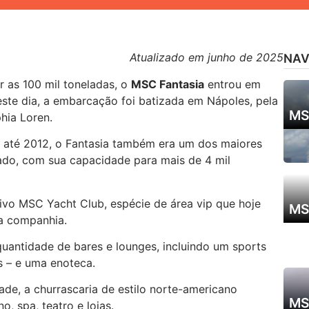
Atualizado em junho de 2025
NAV
 as 100 mil toneladas, o
MSC Fantasia
entrou em
te dia, a embarcação foi batizada em Nápoles, pela
MS
phia Loren.
a até 2012, o Fantasia também era um dos maiores
do, com sua capacidade para mais de 4 mil
sivo MSC Yacht Club, espécie de área vip que hoje
MS
da companhia.
quantidade de bares e lounges, incluindo um sports
s – e uma enoteca.
de, a churrascaria de estilo norte-americano
MS
, spa, teatro e lojas.