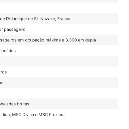
de l'Atlantique de St. Nazaire, França
or passageiro
ssageiros em ocupação máxima e 3.300 em dupla
cionários
tros
os
oneladas brutas
dida, MSC Divina e MSC Preziosa