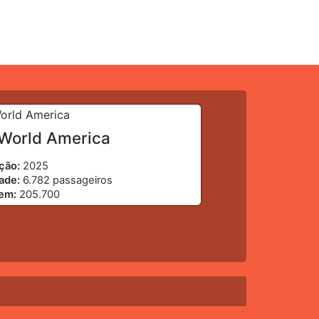
World America
ção:
2025
ade:
6.782 passageiros
gem:
205.700