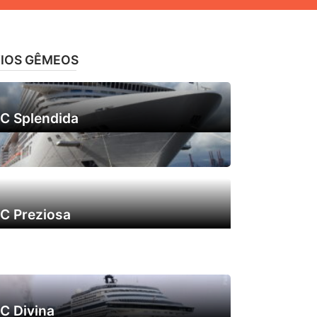
IOS GÊMEOS
C Splendida
C Preziosa
C Divina