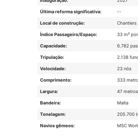
Inauguração:
2027
Última reforma significativa:
--
Local de construção:
Chantiers 
Índice Passageiro/Espaço:
33 m² por
Capacidade:
6.782 pa
Tripulação:
2.138 fun
Velocidade:
23 nós
Comprimento:
333 metr
Largura:
47 metro
Bandeira:
Malta
Tonelagem:
205.700 t
Navios gêmeos:
MSC Worl