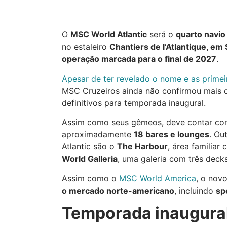
O
MSC World Atlantic
será o
quarto navio
no estaleiro
Chantiers de l’Atlantique, em 
operação marcada para o final de 2027
.
Apesar de ter revelado o nome e as prime
MSC Cruzeiros ainda não confirmou mais d
definitivos para temporada inaugural.
Assim como seus gêmeos, deve contar co
aproximadamente
18 bares e lounges
. Ou
Atlantic são o
The Harbour
, área familiar
World Galleria
, uma galeria com três dec
Assim como o
MSC World America
, o nov
o mercado norte-americano
, incluindo
sp
Temporada inaugural