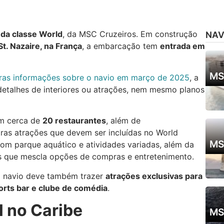
 da classe World
, da MSC Cruzeiros. Em construção
NAV
St. Nazaire, na França
, a embarcação tem
entrada em
MS
iras informações sobre o navio em março de 2025
, a
etalhes de interiores ou atrações, nem mesmo planos
m cerca de
20 restaurantes
, além de
tras atrações que devem ser incluídas no World
MS
 com parque aquático e atividades variadas, além da
ks que mescla opções de compras e entretenimento.
o navio deve também trazer
atrações exclusivas para
orts bar e clube de comédia
.
 no Caribe
MS