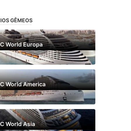
IOS GÊMEOS
C World Europa
C World America
C World Asia