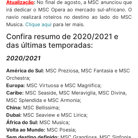
Atualização
:
No final de agosto, a MSC anunciou que
irá dedicar o MSC Opera ao mercado sul-africano. O
navio realizará roteiros no destino ao lado do MSC
Musica.
Clique aqui
para ler mais.
Confira resumo de 2020/2021 e
das últimas temporadas:
2020/2021
América do Sul:
MSC Preziosa, MSC Fantasia e MSC
Orchestra;
Europa:
MSC Virtuosa e MSC Magnifica;
Caribe:
MSC Seaside, MSC Meraviglia, MSC Divina,
MSC Splendida e MSC Armonia;
China:
MSC Bellissima;
Dubai:
MSC Seaview e MSC Lirica;
África do Sul:
MSC Musica;
Volta ao Mundo:
MSC Poesia;
Sem destino definido:
MSC Grandiosa, MSC Sinfonia