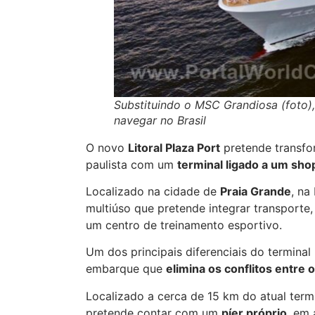
Substituindo o MSC Grandiosa (foto),
navegar no Brasil
O novo
Litoral Plaza Port
pretende transfor
paulista com um
terminal ligado a um sho
Localizado na cidade de
Praia Grande
, na
multiúso que pretende integrar transporte
um centro de treinamento esportivo.
Um dos principais diferenciais do termina
embarque que
elimina os conflitos entre
Localizado a cerca de 15 km do atual termin
pretende contar com um
píer próprio
, em