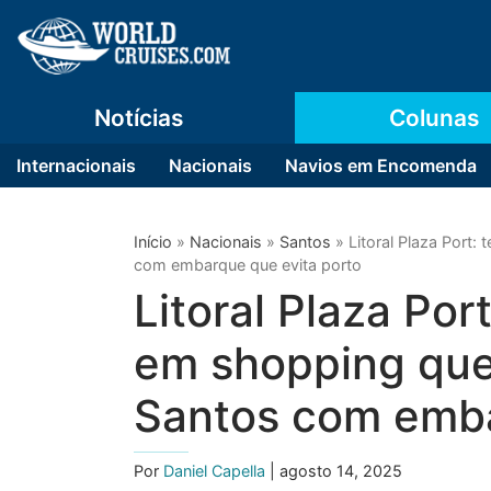
Notícias
Colunas
Internacionais
Nacionais
Navios em Encomenda
Início
»
Nacionais
»
Santos
»
Litoral Plaza Port:
com embarque que evita porto
Litoral Plaza Por
em shopping quer
Santos com emba
Por
Daniel Capella
| agosto 14, 2025