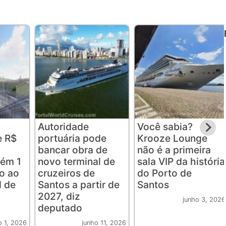
Autoridade
Você sabia?
e R$
portuária pode
Krooze Lounge
bancar obra de
não é a primeira
zém 1
novo terminal de
sala VIP da história
do ao
cruzeiros de
do Porto de
l de
Santos a partir de
Santos
2027, diz
junho 3, 2026
deputado
o 1, 2026
junho 11, 2026