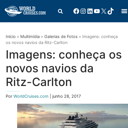
Início
»
Multimídia
»
Galerias de Fotos
»
Imagens: conheça
os novos navios da Ritz-Carlton
Imagens: conheça os
novos navios da
Ritz-Carlton
Por
WorldCruises.com
| junho 28, 2017