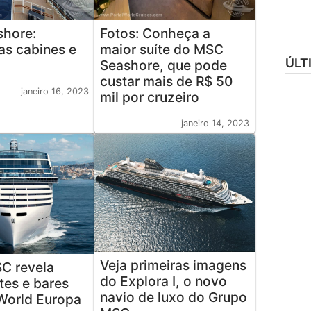
hore:
Fotos: Conheça a
as cabines e
maior suíte do MSC
ÚLT
Seashore, que pode
custar mais de R$ 50
janeiro 16, 2023
mil por cruzeiro
janeiro 14, 2023
Veja primeiras imagens
SC revela
do Explora I, o novo
tes e bares
navio de luxo do Grupo
World Europa