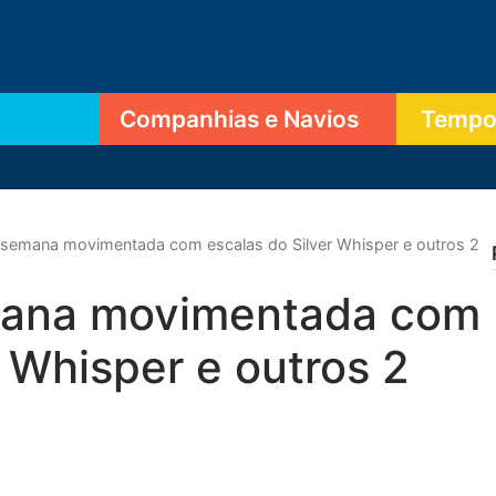
Companhias e Navios
Tempor
m semana movimentada com escalas do Silver Whisper e outros 2
mana movimentada com
r Whisper e outros 2