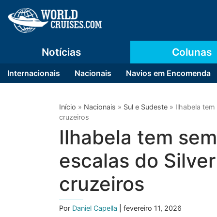
Notícias
Colunas
Internacionais
Nacionais
Navios em Encomenda
Início
»
Nacionais
»
Sul e Sudeste
»
Ilhabela te
cruzeiros
Ilhabela tem se
escalas do Silve
cruzeiros
Por
Daniel Capella
| fevereiro 11, 2026