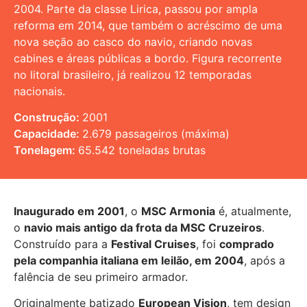
2004. Parte da classe Lirica, passou por ampla
reforma em 2014, que também o acréscimo de uma
nova seção ao casco do navio, criando novas
cabines e áreas públicas a bordo. Figura recorrente
no litoral brasileiro, já realizou 12 temporadas
nacionais.
Construção:
2001
Capacidade:
2.679 passageiros (máxima)
Tonelagem:
65.542 toneladas brutas
Inaugurado em 2001
, o
MSC Armonia
é, atualmente,
o
navio mais antigo da frota da MSC Cruzeiros
.
Construído para a
Festival Cruises
, foi
comprado
pela companhia italiana em leilão, em 2004
, após a
falência de seu primeiro armador.
Originalmente batizado
European Vision
, tem design