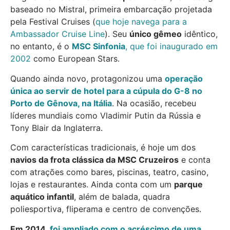
baseado no Mistral, primeira embarcação projetada
pela Festival Cruises (
que hoje navega para a
Ambassador Cruise Line
). Seu
único gêmeo
idêntico,
no entanto, é o
MSC Sinfonia
, que foi inaugurado em
2002
como European Stars.
Quando ainda novo, protagonizou uma
operação
única ao servir de hotel para a cúpula do G-8 no
Porto de Gênova, na Itália
. Na ocasião, recebeu
líderes mundiais como Vladimir Putin da Rússia e
Tony Blair da Inglaterra.
Com características tradicionais, é hoje um dos
navios da frota clássica da MSC Cruzeiros
e conta
com atrações como bares, piscinas, teatro, casino,
lojas e restaurantes. Ainda conta com um
parque
aquático infantil
, além de balada, quadra
poliesportiva, fliperama e centro de convenções.
Em 2014,
foi ampliado com o acréscimo de uma