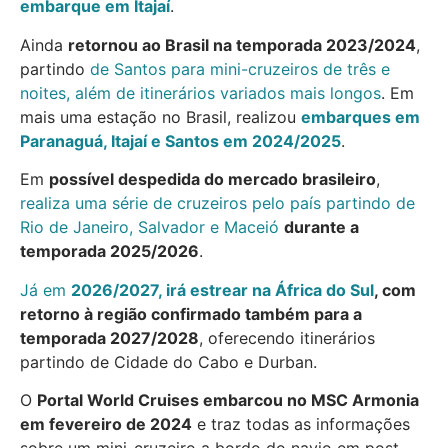
embarque em Itajaí
.
Ainda
retornou ao Brasil na temporada 2023/2024
,
partindo
de Santos para mini-cruzeiros de três e
noites, além de itinerários variados mais longos
. Em
mais uma estação no Brasil, realizou
embarques em
Paranaguá, Itajaí e Santos em 2024/2025
.
Em
possível despedida do mercado brasileiro
,
realiza uma série de cruzeiros pelo país partindo de
Rio de Janeiro, Salvador e Maceió
durante a
temporada 2025/2026
.
Já em
2026/2027, irá estrear na África do Sul
, com
retorno à região confirmado também para a
temporada 2027/2028
, oferecendo itinerários
partindo de Cidade do Cabo e Durban.
O
Portal World Cruises embarcou no MSC Armonia
em fevereiro de 2024
e traz todas as informações
sobre um mini-cruzeiro a bordo do navio em post