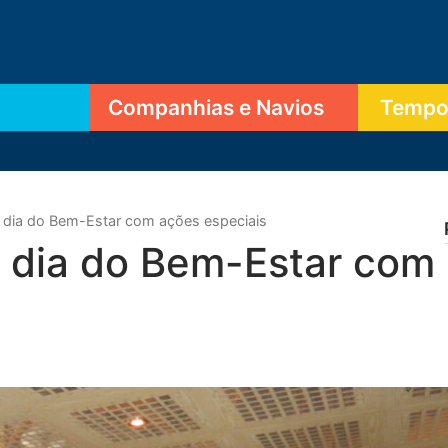
Companhias e Navios
Tempor
dia do Bem-Estar com ações especiais
 dia do Bem-Estar com