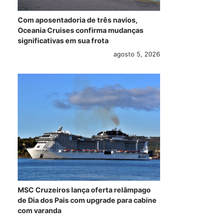
Com aposentadoria de três navios,
Oceania Cruises confirma mudanças
significativas em sua frota
Roupa Nova volta
Norwegian Cruise
Cos
agosto 5, 2026
ao Energia na Véia
Line anuncia novos
dev
após 2 anos e se
roteiros para 2018
Bra
torna terceira
e segundo navio
diz
banda do temático
com all-inclusive
julho 12, 2017
julho 12, 2017
MSC Cruzeiros lança oferta relâmpago
de Dia dos Pais com upgrade para cabine
com varanda