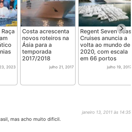
 Raça
Costa acrescenta
Regent Seven Seas
iam
novos roteiros na
Cruises anuncia a
ático
Ásia para a
volta ao mundo de
nias
temporada
2020, com escala
2017/2018
em 66 portos
23, 2023
julho 21, 2017
julho 19, 2017
janeiro 13, 2011 às 14:35
sil, mas acho muito dificil.