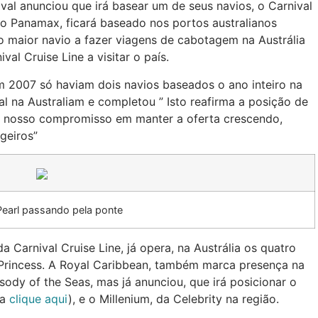
al anunciou que irá basear um de seus navios, o Carnival
avio Panamax, ficará baseado nos portos australianos
 o maior navio a fazer viagens de cabotagem na Austrália
val Cruise Line a visitar o país.
em 2007 só haviam dois navios baseados o ano inteiro na
al na Australiam e completou ” Isto reafirma a posição de
o nosso compromisso em manter a oferta crescendo,
geiros”
 Pearl passando pela ponte
 Carnival Cruise Line, já opera, na Austrália os quatro
a Princess. A Royal Caribbean, também marca presença na
ody of the Seas, mas já anunciou, que irá posicionar o
ca
clique aqui
), e o Millenium, da Celebrity na região.