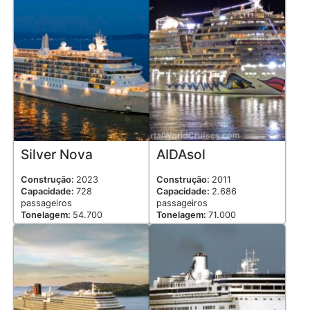
Silver Nova
AIDAsol
Construção:
2023
Construção:
2011
Capacidade:
728
Capacidade:
2.686
passageiros
passageiros
Tonelagem:
54.700
Tonelagem:
71.000