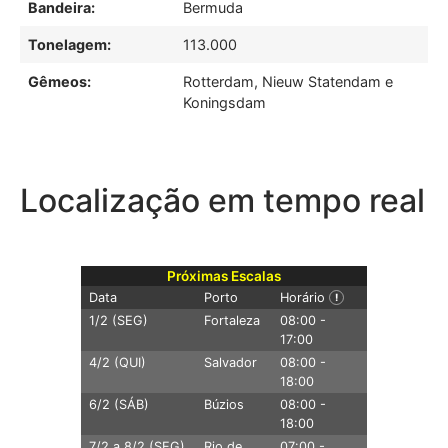
Bandeira:
Bermuda
Tonelagem:
113.000
Gêmeos:
Rotterdam, Nieuw Statendam e
Koningsdam
Localização em tempo real
Próximas Escalas
Data
Porto
Horário
!
1/2 (SEG)
Fortaleza
08:00 -
17:00
4/2 (QUI)
Salvador
08:00 -
18:00
6/2 (SÁB)
Búzios
08:00 -
18:00
7/2 a 8/2 (SEG)
Rio de
07:00 -