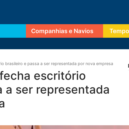
Companhias e Navios
Tempor
rio brasileiro e passa a ser representada por nova empresa
fecha escritório
a a ser representada
a