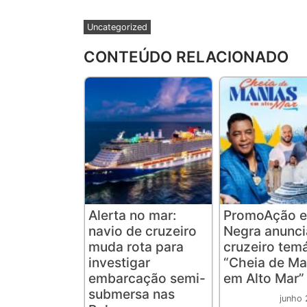
Uncategorized
CONTEÚDO RELACIONADO
Alerta no mar:
PromoAção e
navio de cruzeiro
Negra anunc
muda rota para
cruzeiro tem
investigar
“Cheia de Ma
embarcação semi-
em Alto Mar”
submersa nas
junho 