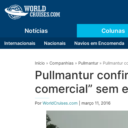
Notícias
Colunas
Internacionais
Nacionais
Navios em Encomenda
Início
»
Companhias
»
Pullmantur
»
Pullmantur co
Pullmantur confi
comercial” sem e
Por
WorldCruises.com
| março 11, 2016