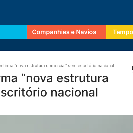
Companhias e Navios
Tempor
nfirma “nova estrutura comercial” sem escritório nacional
rma “nova estrutura
scritório nacional