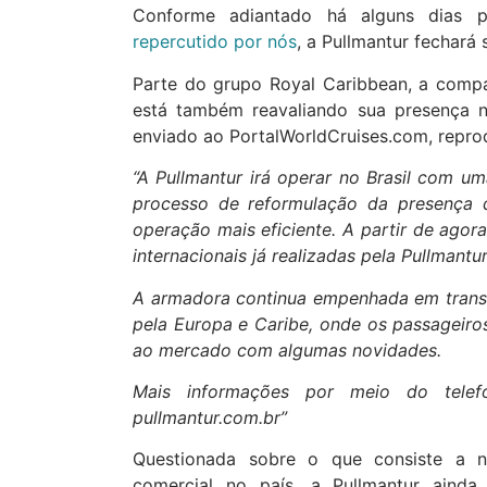
Conforme adiantado há alguns dias 
repercutido por nós
, a Pullmantur fechará 
Parte do grupo Royal Caribbean, a compan
está também reavaliando sua presença n
enviado ao PortalWorldCruises.com, reprod
“A Pullmantur irá operar no Brasil com u
processo de reformulação da presença 
operação mais eficiente. A partir de agor
internacionais já realizadas pela Pullmantur
A armadora continua empenhada em transpo
pela Europa e Caribe, onde os passageiros
ao mercado com algumas novidades.
Mais informações por meio do telef
pullmantur.com.br”
Questionada sobre o que consiste a n
comercial no país, a Pullmantur ainda