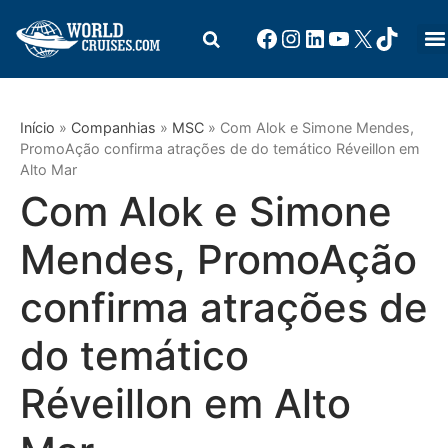
Início
»
Companhias
»
MSC
»
Com Alok e Simone Mendes,
PromoAção confirma atrações de do temático Réveillon em
Alto Mar
Com Alok e Simone
Mendes, PromoAção
confirma atrações de
do temático
Réveillon em Alto