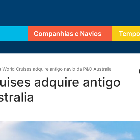
Companhias e Navios
Tempor
s World Cruises adquire antigo navio da P&O Australia
uises adquire antigo
tralia