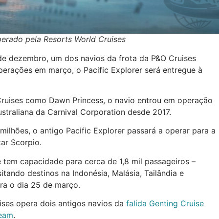
perado pela Resorts World Cruises
l de dezembro, um dos navios da frota da P&O Cruises
perações em março, o Pacific Explorer será entregue à
 Cruises como Dawn Princess, o navio entrou em operação
straliana da Carnival Corporation desde 2017.
lhões, o antigo Pacific Explorer passará a operar para a
ar Scorpio.
 tem capacidade para cerca de 1,8 mil passageiros –
sitando destinos na Indonésia, Malásia, Tailândia e
ra o dia 25 de março.
ises opera dois antigos navios da
falida Genting Cruise
ream
.