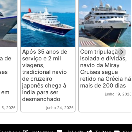
Após 35 anos de
Com tripulação
a de
serviço e 2 mil
isolada e dívidas,
viagens,
navio da Miray
ses
tradicional navio
Cruises segue
de cruzeiro
retido na Grécia há
japonês chega à
mais de 200 dias
s em
Índia para ser
junho 19, 2026
desmanchado
 5, 2026
junho 24, 2026