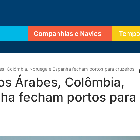
Companhias e Navios
Tempor
es, Colômbia, Noruega e Espanha fecham portos para cruzeiros
os Árabes, Colômbia,
ha fecham portos para