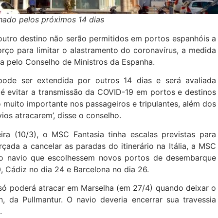
hado pelos próximos 14 dias
 outro destino não serão permitidos em portos espanhóis a
forço para limitar o alastramento do coronavírus, a medida
da pelo Conselho de Ministros da Espanha.
pode ser extendida por outros 14 dias e será avaliada
 é evitar a transmissão da COVID-19 em portos e destinos
 muito importante nos passageiros e tripulantes, além dos
ios atracarem’, disse o conselho.
ira (10/3), o MSC Fantasia tinha escalas previstas para
çada a cancelar as paradas do itinerário na Itália, a MSC
do navio que escolhessem novos portos de desembarque
0, Cádiz no dia 24 e Barcelona no dia 26.
só poderá atracar em Marselha (em 27/4) quando deixar o
n, da Pullmantur. O navio deveria encerrar sua travessia
a.