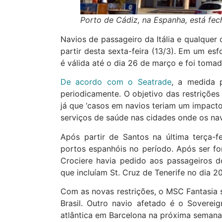
Porto de Cádiz, na Espanha, está fec
Navios de passageiro da Itália e qualquer
partir desta sexta-feira (13/3). Em um es
é válida até o dia 26 de março e foi toma
De acordo com o Seatrade
, a medida 
periodicamente. O objetivo das restrições
já que ‘casos em navios teriam um impacto
serviços de saúde nas cidades onde os nav
Após partir de Santos na última terça-fe
portos espanhóis no período. Após ser for
Crociere havia pedido aos passageiros 
que incluíam St. Cruz de Tenerife no dia 2
Com as novas restrições, o MSC Fantasia 
Brasil. Outro navio afetado é o Sovereig
atlântica em Barcelona na próxima seman