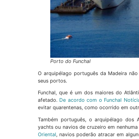
Porto do Funchal
O arquipélago português da Madeira não 
seus portos.
Funchal, que é um dos maiores do Atlânt
afetado.
De acordo com o Funchal Notíci
evitar quarentenas, como ocorrido em out
Também português, o arquipélago dos Aç
yachts ou navios de cruzeiro em nenhuma 
Orienta
l
, navios poderão atracar em algu