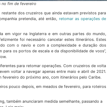
 no fim de fevereiro
o restante dos cruzeiros que ainda estavam previstos para
companhia pretendia, até então,
retomar as operações de
nda em vigor na Inglaterra e em outras partes do mundo,
elizmente foi necessário cancelar estes itinerários. Estes
ordo com o navio e com a complexidade e duração dos
em para os portos de escala e da disponibilidade de voos”,
dlow.
iferentes para retomar operações. Com cruzeiros de volta
vem voltar a navegar apenas entre maio e abril de 2021.
m fevereiro do próximo ano, com itinerários pelo Caribe.
iros pouco depois, em meados de fevereiro, para roteiros
king, também anunciaram medida semelhante, passando a
no. Leia mais: