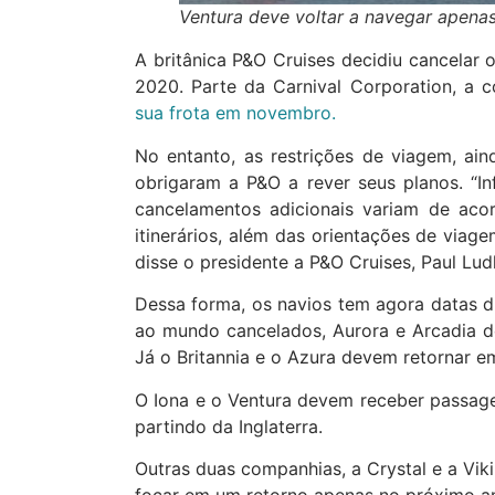
Ventura deve voltar a navegar apenas
A britânica P&O Cruises decidiu cancelar 
2020. Parte da Carnival Corporation, a 
sua frota em novembro.
No entanto, as restrições de viagem, ai
obrigaram a P&O a rever seus planos. “Inf
cancelamentos adicionais variam de ac
itinerários, além das orientações de viag
disse o presidente a P&O Cruises, Paul Lu
Dessa forma, os navios tem agora datas d
ao mundo cancelados, Aurora e Arcadia de
Já o Britannia e o Azura devem retornar e
O Iona e o Ventura devem receber passage
partindo da Inglaterra.
Outras duas companhias, a Crystal e a Vi
focar em um retorno apenas no próximo a