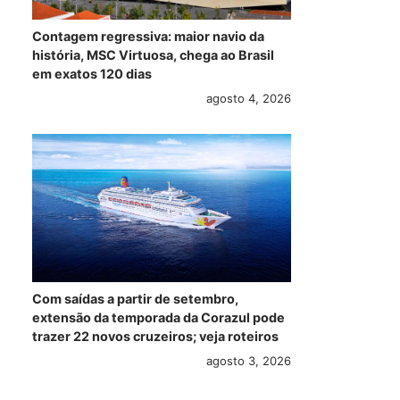
Contagem regressiva: maior navio da
Com roteiros na
Costa Serena inicia
Exp
história, MSC Virtuosa, chega ao Brasil
em exatos 120 dias
Europa durante o
temporada de
det
ano inteiro, MSC
despedida na Ásia
rot
agosto 4, 2026
Seaview estreia na
antes de retornar à
do 
Grécia e Turquia
América do Sul
Med
em 2028
julho 18, 2026
julho 23, 2026
Com saídas a partir de setembro,
extensão da temporada da Corazul pode
trazer 22 novos cruzeiros; veja roteiros
agosto 3, 2026