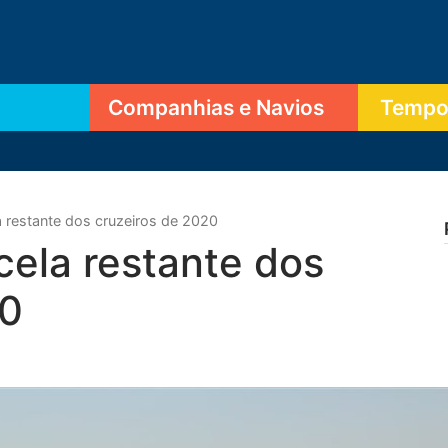
Companhias e Navios
Tempor
 restante dos cruzeiros de 2020
ela restante dos
20