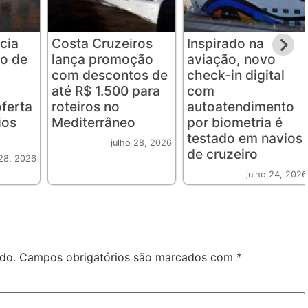
ncia
Costa Cruzeiros
Inspirado na
o de
lança promoção
aviação, novo
com descontos de
check-in digital
até R$ 1.500 para
com
ferta
roteiros no
autoatendimento
ios
Mediterrâneo
por biometria é
testado em navios
julho 28, 2026
de cruzeiro
 28, 2026
julho 24, 2026
do.
Campos obrigatórios são marcados com
*