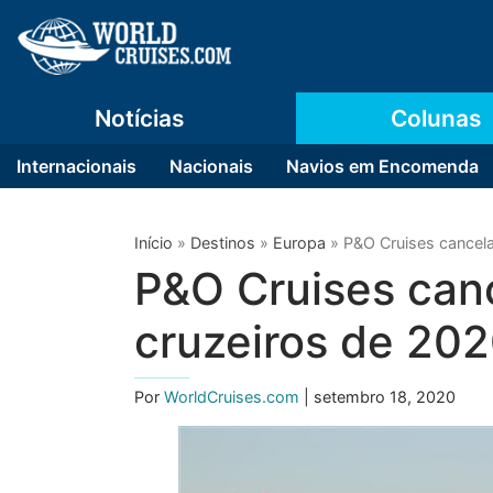
Notícias
Colunas
Internacionais
Nacionais
Navios em Encomenda
Início
»
Destinos
»
Europa
»
P&O Cruises cancela
P&O Cruises canc
cruzeiros de 20
Por
WorldCruises.com
| setembro 18, 2020