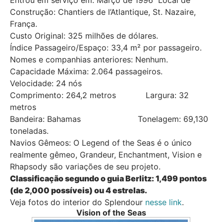
Entrou em serviço em: Março de 1996 Local de
Construção: Chantiers de l’Atlantique, St. Nazaire,
França.
Custo Original: 325 milhões de dólares.
Índice Passageiro/Espaço: 33,4 m² por passageiro.
Nomes e companhias anteriores: Nenhum.
Capacidade Máxima: 2.064 passageiros.
Velocidade: 24 nós
Comprimento: 264,2 metros Largura: 32
metros
Bandeira: Bahamas Tonelagem: 69,130
toneladas.
Navios Gêmeos: O Legend of the Seas é o único
realmente gêmeo, Grandeur, Enchantment, Vision e
Rhapsody são variações de seu projeto.
Classificação segundo o guia Berlitz: 1,499 pontos
(de 2,000 possíveis) ou 4 estrelas.
Veja fotos do interior do Splendour
nesse link
.
Vision of the Seas