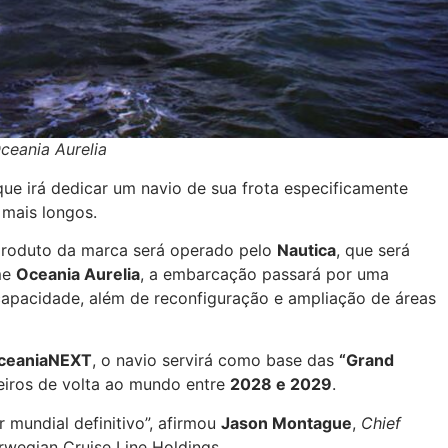
ceania Aurelia
ue irá dedicar um navio de sua frota especificamente
 mais longos.
produto da marca será operado pelo
Nautica
, que será
me
Oceania Aurelia
, a embarcação passará por uma
 capacidade, além de reconfiguração e ampliação de áreas
ceaniaNEXT
, o navio servirá como base das
“Grand
eiros de volta ao mundo entre
2028 e 2029
.
 mundial definitivo”, afirmou
Jason Montague
,
Chief
wegian Cruise Line Holdings.