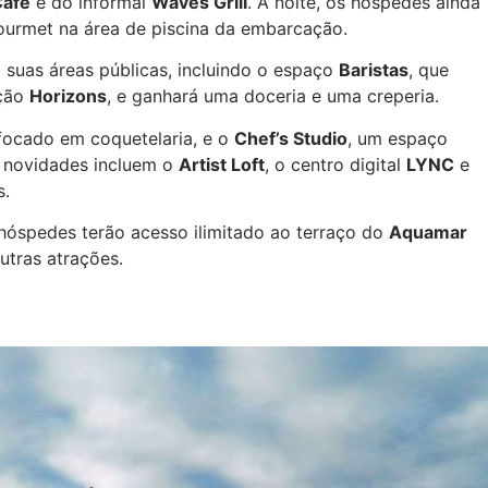
Café
e do informal
Waves Grill
. À noite, os hóspedes ainda
ourmet na área de piscina da embarcação.
 suas áreas públicas, incluindo o espaço
Baristas
, que
ação
Horizons
, e ganhará uma doceria e uma creperia.
 focado em coquetelaria, e o
Chef’s Studio
, um espaço
s novidades incluem o
Artist Loft
, o centro digital
LYNC
e
s.
hóspedes terão acesso ilimitado ao terraço do
Aquamar
utras atrações.