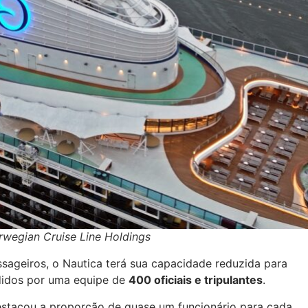
rwegian Cruise Line Holdings
sageiros, o Nautica terá sua capacidade reduzida para
ndidos por uma equipe de
400 oficiais e tripulantes
.
stacou a proporção de quase um funcionário para cada