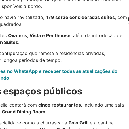
isponíveis a bordo.
o navio revitalizado,
179 serão consideradas suítes
, com
quadrados.
ítes
Owner’s, Vista e Penthouse
, além da introdução de
n Suites
.
onfiguração que remeta a residências privadas,
r longos períodos de tempo.
ses no WhatsApp e receber todas as atualizações do
undo!
 espaços públicos
relia contará com
cinco restaurantes
, incluindo uma sala
o
Grand Dining Room
.
ecialidade como a churrascaria
Polo Grill
e a cantina