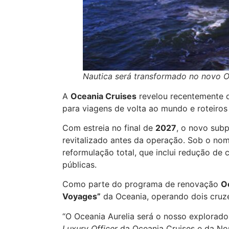
Nautica será transformado no novo O
A
Oceania Cruises
revelou recentemente q
para viagens de volta ao mundo e roteiros
Com estreia no final de
2027
, o novo sub
revitalizado antes da operação. Sob o no
reformulação total, que inclui redução de
públicas.
Como parte do programa de renovação
O
Voyages”
da Oceania, operando dois cruz
“O Oceania Aurelia será o nosso explorador
Luxury Officer
da Oceania Cruises e da Nor