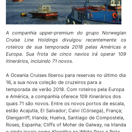
A companhia upper-premium do grupo Norwegian
Cruise Line Holdings divulgou recentemente os
roteiros de sua temporada 2018 pelas Américas e
Europa. Sua frota de cinco navios irá operar 109
itinerários, incluindo 71 novos.
A Oceania Cruises liberou para reservas no último dia
16, a sua nova coleção de cruzeiros para a
temporada de verão 2018. Com roteiros pela Europa
e América, a companhia oferece 109 itinerários dos
quais 71 são novos. Entre os novos portos de escala,
estão Acajutla, El Salvador; Calvi (Córsega), França;
Glengarriff, Irlanda; Huelva, Santiago de Compostela,
Roses, Espanha; Cliffs of Moher de Galway, na Irlanda
e ainda locais como Klondike na White Pass e Rota