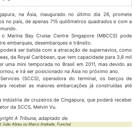
apura, na Ásia, inaugurado no último dia 26, promete
os no país, de apenas 715 quilômetros quadrados e com a
 mundo.
 o Marina Bay Cruise Centre Singapore (MBCCS) pode
ntre embarques, desembarques e trânsito.
 poderá ser batida com a atracação de supernavios, como
Seas, da Royal Caribbean, que tem capacidade para 3,8 mil
er uma mini temporada no Brasil em 2011, mas devido as
ornou, e irá ser posicionado na Ásia no próximo ano.
ervices (SCCS), operadora do terminal, os berços de
para receber as maiores embarcações já construídas até
 indústria de cruzeiros de Cingapura, que poderá receber
retor da SCCS, Melvin Vu.
right A Tribuna, adaptado de.
ht João Abreu ou Marco Andrade, Funchal.