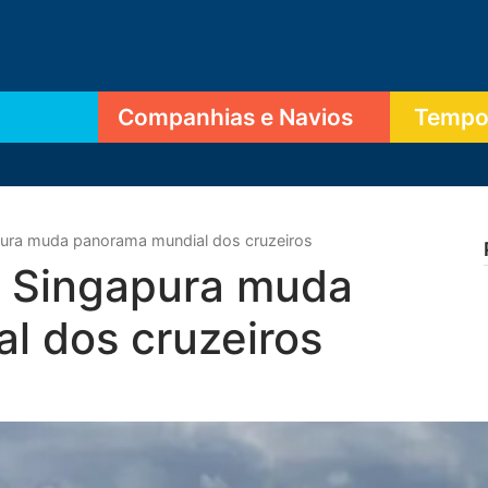
Companhias e Navios
Tempor
pura muda panorama mundial dos cruzeiros
e Singapura muda
l dos cruzeiros