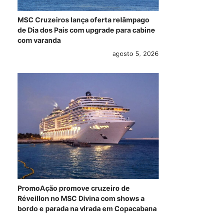
MSC Cruzeiros lança oferta relâmpago
de Dia dos Pais com upgrade para cabine
com varanda
agosto 5, 2026
PromoAção e Raça
Fotos: navios da
Tra
Negra anunciam
Virgin propõe
da 
PromoAção promove cruzeiro de
cruzeiro temático
releitura da
des
Réveillon no MSC Divina com shows a
bordo e parada na virada em Copacabana
“Cheia de Manias
experiência em
liv