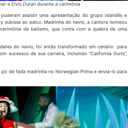
mer e Elvis Duran durante a cerimônia
 puderam assistir uma apresentação do grupo islandês e
y subisse ao palco. Madrinha do navio, a cantora nomeou
a cerimônia de batismo, que conta com a quebra de uma
ndares do navio, foi então transformado em cenário para
 sucessos de sua carreira, incluindo “California Gurls”,
e pó de fada madrinha no Norwegian Prima e enviá-lo para