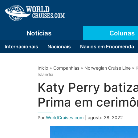
Notícias
Colunas
Internacionais
Nacionais
Navios em Encomenda
Início
»
Companhias
»
Norwegian Cruise Line
»
K
Islândia
Katy Perry batiz
Prima em cerimôn
Por
WorldCruises.com
| agosto 28, 2022