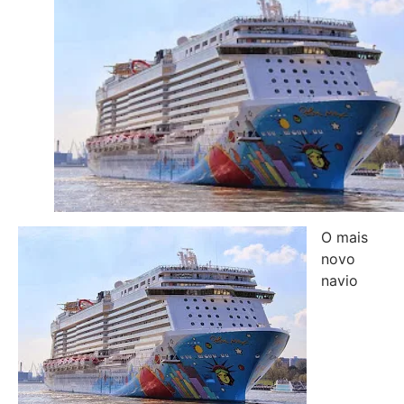
O mais
novo
navio