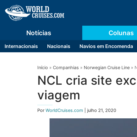
Notícias
Colunas
Internacionais
Nacionais
Navios em Encomenda
Início
»
Companhias
»
Norwegian Cruise Line
»
N
NCL cria site ex
viagem
Por
WorldCruises.com
| julho 21, 2020