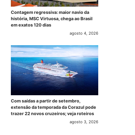
Contagem regressiva: maior navio da
história, MSC Virtuosa, chega ao Brasil
em exatos 120 dias
agosto 4, 2026
Com saídas a partir de setembro,
extensão da temporada da Corazul pode
trazer 22 novos cruzeiros; veja roteiros
Navios da
De crise no Golfo a
Com
agosto 3, 2026
Norwegian Cruise
aumento de
con
Line terão
preços e controle
rea