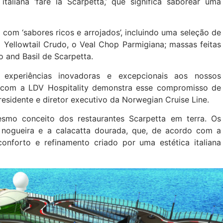
aliana ‘fare la Scarpetta,’ que significa saborear uma
om ‘sabores ricos e arrojados’, incluindo uma seleção de
 Yellowtail Crudo, o Veal Chop Parmigiana; massas feitas
and Basil de Scarpetta.
 experiências inovadoras e excepcionais aos nossos
 com a LDV Hospitality demonstra esse compromisso de
residente e diretor executivo da Norwegian Cruise Line.
smo conceito dos restaurantes Scarpetta em terra. Os
e nogueira e a calacatta dourada, que, de acordo com a
conforto e refinamento criado por uma estética italiana