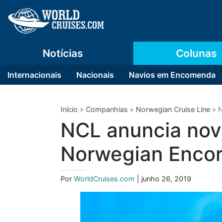
Notícias
Colunas
Internacionais
Nacionais
Navios em Encomenda
Início
»
Companhias
»
Norwegian Cruise Line
»
N
NCL anuncia nov
Norwegian Enco
Por
WorldCruises.com
| junho 26, 2019