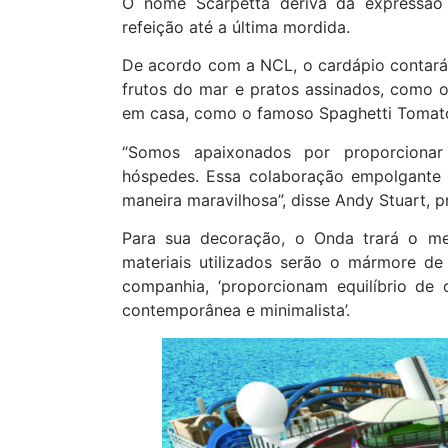
O nome Scarpetta deriva da expressão it
refeição até a última mordida.
De acordo com a NCL, o cardápio contará c
frutos do mar e pratos assinados, como o
em casa, como o famoso Spaghetti Tomato 
“Somos apaixonados por proporcionar
hóspedes. Essa colaboração empolgante
maneira maravilhosa”, disse Andy Stuart, p
Para sua decoração, o Onda trará o me
materiais utilizados serão o mármore d
companhia, ‘proporcionam equilíbrio de 
contemporânea e minimalista’.