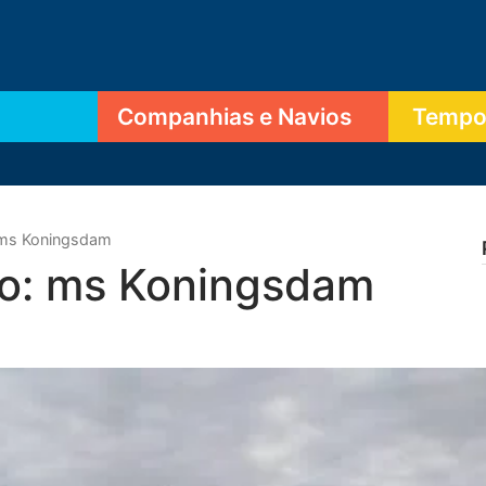
Companhias e Navios
Tempor
 ms Koningsdam
ro: ms Koningsdam