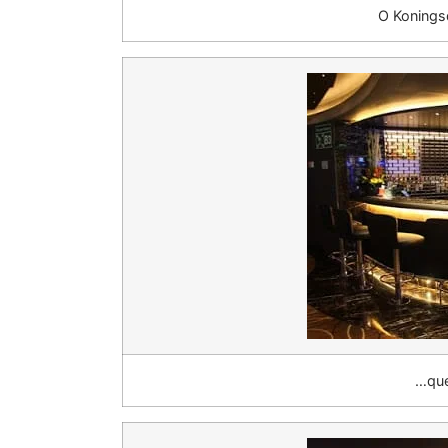
O Koning
…que