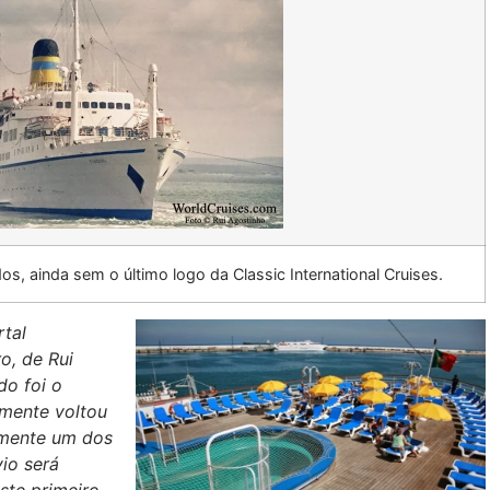
dos, ainda sem o último logo da Classic International Cruises.
rtal
o, de Rui
do foi o
emente voltou
lmente um dos
io será