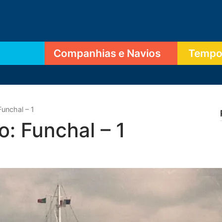
Companhias e Navios
Tempor
Funchal – 1
o: Funchal – 1