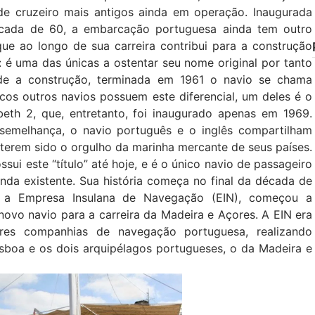
de cruzeiro mais antigos ainda em operação. Inaugurada
cada de 60, a embarcação portuguesa ainda tem outro
 que ao longo de sua carreira contribui para a construção
 é uma das únicas a ostentar seu nome original por tanto
de a construção, terminada em 1961 o navio se chama
cos outros navios possuem este diferencial, um deles é o
beth 2, que, entretanto, foi inaugurado apenas em 1969.
semelhança, o navio português e o inglês compartilham
, terem sido o orgulho da marinha mercante de seus países.
ssui este “título” até hoje, e é o único navio de passageiro
nda existente. Sua história começa no final da década de
 a Empresa Insulana de Navegação (EIN), começou a
novo navio para a carreira da Madeira e Açores. A EIN era
res companhias de navegação portuguesa, realizando
isboa e os dois arquipélagos portugueses, o da Madeira e