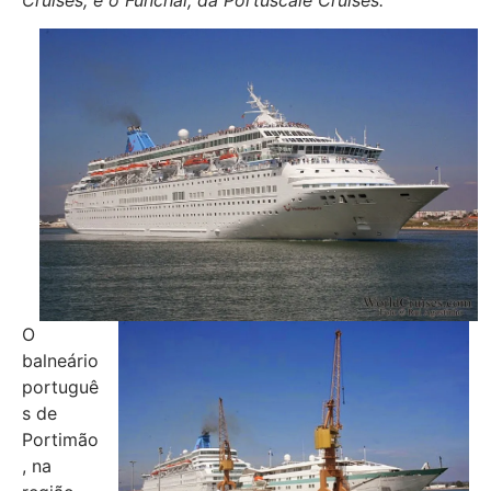
O
balneário
portuguê
s de
Portimão
, na