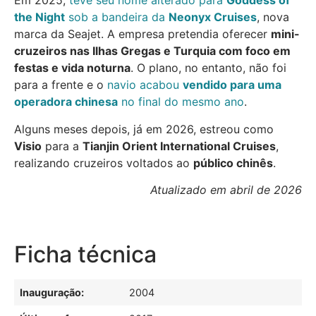
Em 2025,
teve seu nome alterado para
Goddess of
the Night
sob a bandeira da
Neonyx Cruises
, nova
marca da Seajet. A empresa pretendia oferecer
mini-
cruzeiros nas Ilhas Gregas e Turquia com foco em
festas e vida noturna
. O plano, no entanto, não foi
para a frente e o
navio acabou
vendido para uma
operadora chinesa
no final do mesmo ano
.
Alguns meses depois, já em 2026, estreou como
Visio
para a
Tianjin Orient International Cruises
,
realizando cruzeiros voltados ao
público chinês
.
Atualizado em abril de 2026
Ficha técnica
Inauguração:
2004