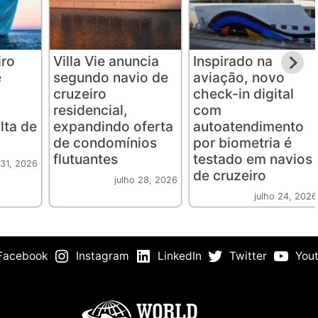
iro
Villa Vie anuncia
Inspirado na
é
segundo navio de
aviação, novo
cruzeiro
check-in digital
residencial,
com
lta de
expandindo oferta
autoatendimento
de condomínios
por biometria é
flutuantes
testado em navios
 31, 2026
de cruzeiro
julho 28, 2026
julho 24, 2026
Facebook
Instagram
LinkedIn
Twitter
You