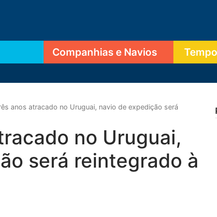
Companhias e Navios
Tempor
rês anos atracado no Uruguai, navio de expedição será
tracado no Uruguai,
ão será reintegrado à