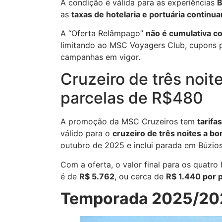
A condição é válida para as experiências
B
as
taxas de hotelaria e portuária contin
A “Oferta Relâmpago”
não é cumulativa c
limitando ao MSC Voyagers Club, cupons 
campanhas em vigor.
Cruzeiro de três noit
parcelas de R$480
A promoção da MSC Cruzeiros tem
tarifa
válido para o
cruzeiro de três noites a b
outubro de 2025 e inclui parada em Búzios
Com a oferta, o valor final para os quatro
é de
R$ 5.762
, ou cerca de
R$ 1.440 por p
Temporada 2025/202