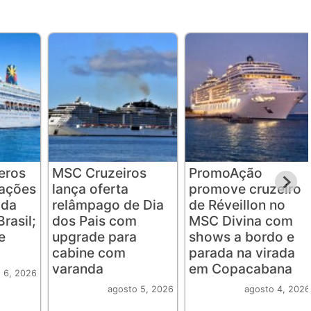
eros
MSC Cruzeiros
PromoAção
tações
lança oferta
promove cruzeiro
ada
relâmpago de Dia
de Réveillon no
rasil;
dos Pais com
MSC Divina com
e
upgrade para
shows a bordo e
cabine com
parada na virada
varanda
em Copacabana
 6, 2026
agosto 5, 2026
agosto 4, 2026