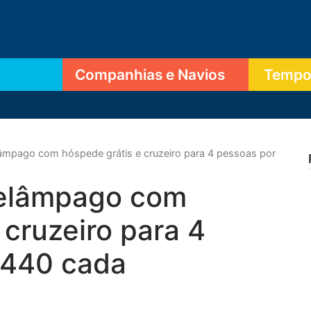
Companhias e Navios
Tempor
lâmpago com hóspede grátis e cruzeiro para 4 pessoas por
relâmpago com
 cruzeiro para 4
.440 cada