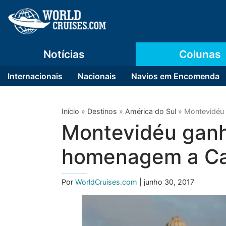
Notícias
Colunas
Internacionais
Nacionais
Navios em Encomenda
Início
»
Destinos
»
América do Sul
»
Montevidéu
Montevidéu gan
homenagem a Car
Por
WorldCruises.com
| junho 30, 2017