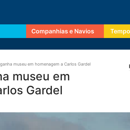
Companhias e Navios
Tempor
 ganha museu em homenagem a Carlos Gardel
ha museu em
los Gardel