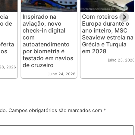
ncia
Inspirado na
Com roteiros na
o de
aviação, novo
Europa durante o
check-in digital
ano inteiro, MSC
com
Seaview estreia na
ferta
autoatendimento
Grécia e Turquia
ios
por biometria é
em 2028
testado em navios
julho 23, 2026
de cruzeiro
 28, 2026
julho 24, 2026
do.
Campos obrigatórios são marcados com
*