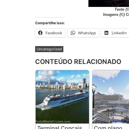
Texto
(
Imagens
(©) 
Compartilhe isso:
Facebook
WhatsApp
LinkedIn
Uncategorized
CONTEÚDO RELACIONADO
Terminal Concais
Com plano