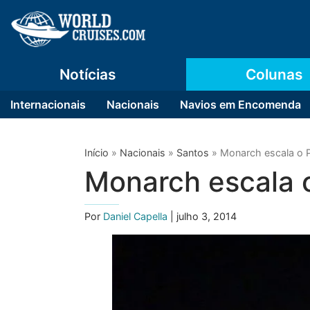
Notícias
Colunas
Internacionais
Nacionais
Navios em Encomenda
Início
»
Nacionais
»
Santos
»
Monarch escala o 
Monarch escala 
Por
Daniel Capella
| julho 3, 2014