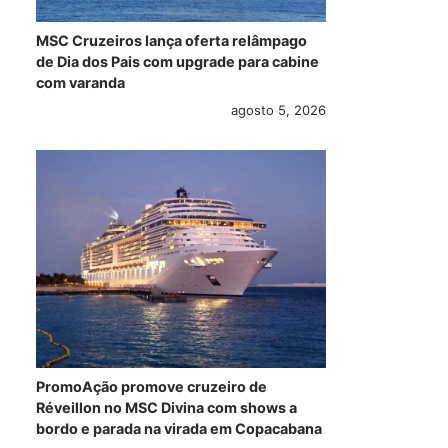
MSC Cruzeiros lança oferta relâmpago
Com histórico no
Seven Seas
Ado
de Dia dos Pais com upgrade para cabine
Brasil, Costa
Navigator será
Oce
com varanda
Fortuna inicia sua
transformado no
fus
agosto 5, 2026
temporada de
navio residencial
cam
despedida no
Lumina em 2028
ven
Mediterrâneo
Cor
março 6, 2026
maio 5, 2026
PromoAção promove cruzeiro de
Réveillon no MSC Divina com shows a
bordo e parada na virada em Copacabana