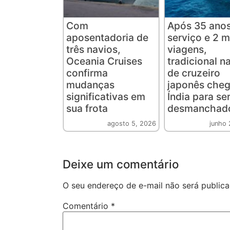
Com
Após 35 ano
aposentadoria de
serviço e 2 m
três navios,
viagens,
Oceania Cruises
tradicional n
confirma
de cruzeiro
mudanças
japonês cheg
significativas em
Índia para se
sua frota
desmanchad
agosto 5, 2026
junho 
Deixe um comentário
O seu endereço de e-mail não será publica
Comentário
*