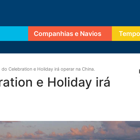
Companhias e Navios
Tempor
do Celebration e Holiday irá operar na China.
tion e Holiday irá