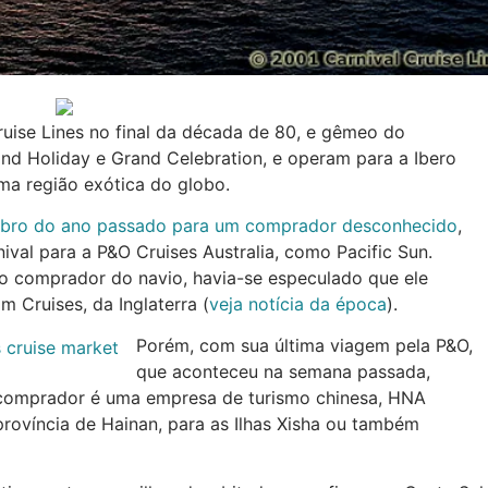
ruise Lines no final da década de 80, e gêmeo do
and Holiday e Grand Celebration, e operam para a Ibero
ma região exótica do globo.
bro do ano passado para um comprador desconhecid
o
,
ival para a P&O Cruises Australia, como Pacific Sun.
 o comprador do navio, havia-se especulado que ele
m Cruises, da Inglaterra (
veja notícia da época
).
Porém, com sua última viagem pela P&O,
que aconteceu na semana passada,
 comprador é uma empresa de turismo chinesa, HNA
rovíncia de Hainan, para as Ilhas Xisha ou também