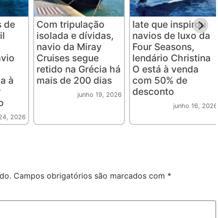
s de
Com tripulação
Iate que inspirou
il
isolada e dívidas,
navios de luxo da
navio da Miray
Four Seasons,
avio
Cruises segue
lendário Christina
retido na Grécia há
O está à venda
a à
mais de 200 dias
com 50% de
r
desconto
junho 19, 2026
o
junho 16, 2026
24, 2026
do.
Campos obrigatórios são marcados com
*