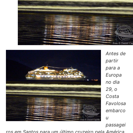
Antes de
partir
para a
Europa
no dia
29, o
Costa
Favolosa
embarco
u
passagei
ros em Santos para um último cruzeiro pela América