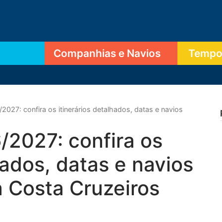
Companhias e Navios
Tempor
027: confira os itinerários detalhados, datas e navios
2027: confira os
hados, datas e navios
 Costa Cruzeiros