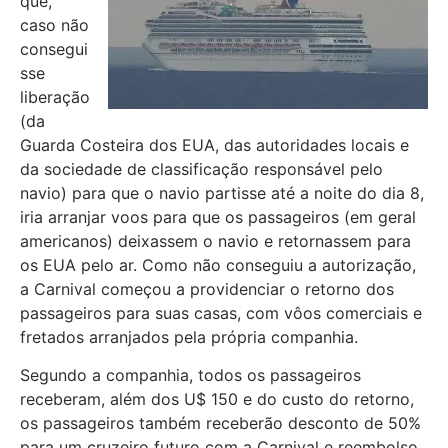
que,
caso não
consegui
sse
liberação
(da
Guarda Costeira dos EUA, das autoridades locais e
da sociedade de classificação responsável pelo
navio) para que o navio partisse até a noite do dia 8,
iria arranjar voos para que os passageiros (em geral
americanos) deixassem o navio e retornassem para
os EUA pelo ar. Como não conseguiu a autorização,
a Carnival começou a providenciar o retorno dos
passageiros para suas casas, com vôos comerciais e
fretados arranjados pela própria companhia.
Segundo a companhia, todos os passageiros
receberam, além dos U$ 150 e do custo do retorno,
os passageiros também receberão desconto de 50%
para um cruzeiro futuro com a Carnival e reembolso