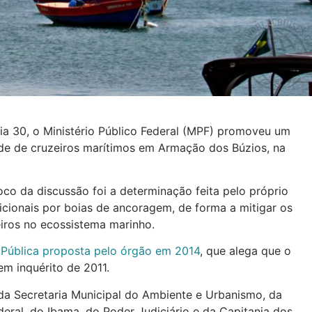
dia 30, o Ministério Público Federal (MPF) promoveu um
de de cruzeiros marítimos em Armação dos Búzios, na
oco da discussão foi a determinação feita pelo próprio
icionais por boias de ancoragem, de forma a mitigar os
iros no ecossistema marinho.
 Pública proposta pelo órgão em 2014
, que alega que o
m inquérito de 2011.
 da Secretaria Municipal do Ambiente e Urbanismo, da
ederal, do Ibama, do Poder Judiciário e da Capitania dos