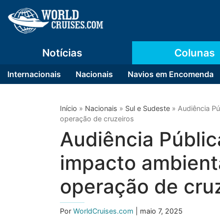
Notícias
Colunas
Internacionais
Nacionais
Navios em Encomenda
Início
»
Nacionais
»
Sul e Sudeste
»
Audiência Pú
operação de cruzeiros
Audiência Públic
impacto ambienta
operação de cru
Por
WorldCruises.com
| maio 7, 2025