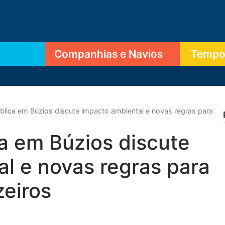
Companhias e Navios
Tempor
blica em Búzios discute impacto ambiental e novas regras para
a em Búzios discute
l e novas regras para
zeiros