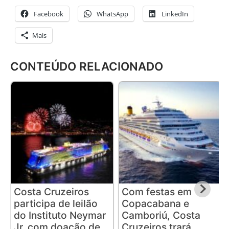
Facebook
WhatsApp
LinkedIn
Mais
CONTEÚDO RELACIONADO
Costa Cruzeiros
Com festas em
participa de leilão
Copacabana e
do Instituto Neymar
Camboriú, Costa
Jr. com doação de
Cruzeiros trará