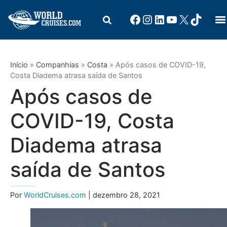
Início
»
Companhias
»
Costa
»
Após casos de COVID-19,
Costa Diadema atrasa saída de Santos
Após casos de
COVID-19, Costa
Diadema atrasa
saída de Santos
Por
WorldCruises.com
| dezembro 28, 2021