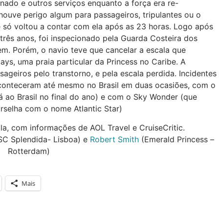
onado e outros serviços enquanto a força era re-
houve perigo algum para passageiros, tripulantes ou o
 e só voltou a contar com ela após as 23 horas. Logo após
 três anos, foi inspecionado pela Guarda Costeira dos
agem. Porém, o navio teve que cancelar a escala que
ays, uma praia particular da Princess no Caribe. A
ageiros pelo transtorno, e pela escala perdida. Incidentes
 aconteceram até mesmo no Brasil em duas ocasiões, com o
rá ao Brasil no final do ano) e com o Sky Wonder (que
rselha com o nome Atlantic Star)
la, com informações de AOL Travel e CruiseCritic.
C Splendida- Lisboa) e
Robert Smith
(Emerald Princess –
Rotterdam)
Mais