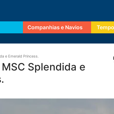
Companhias e Navios
Tempor
a e Emerald Princess.
 MSC Splendida e
.