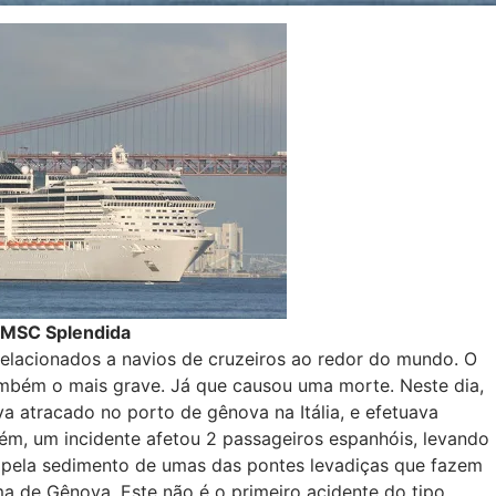
MSC Splendida
elacionados a navios de cruzeiros ao redor do mundo. O
 também o mais grave. Já que causou uma morte. Neste dia,
va atracado no porto de gênova na Itália, e efetuava
m, um incidente afetou 2 passageiros espanhóis, levando
o pela sedimento de umas das pontes levadiças que fazem
ma de Gênova. Este não é o primeiro acidente do tipo