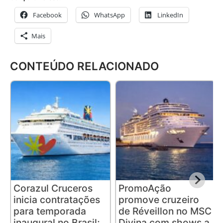
Facebook
WhatsApp
LinkedIn
Mais
CONTEÚDO RELACIONADO
Corazul Cruceros
PromoAção
inicia contratações
promove cruzeiro
para temporada
de Réveillon no MSC
inaugural no Brasil;
Divina com shows a