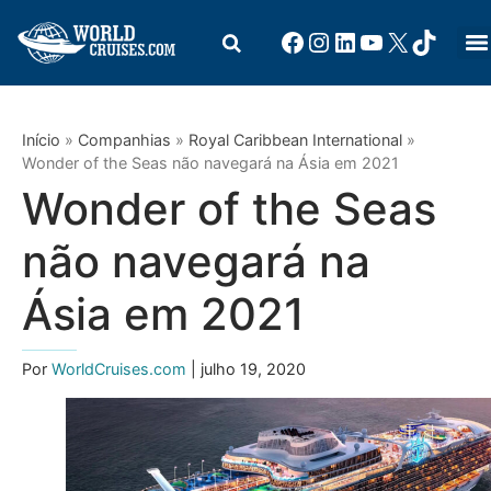
Início
»
Companhias
»
Royal Caribbean International
»
Wonder of the Seas não navegará na Ásia em 2021
Wonder of the Seas
não navegará na
Ásia em 2021
Por
WorldCruises.com
| julho 19, 2020